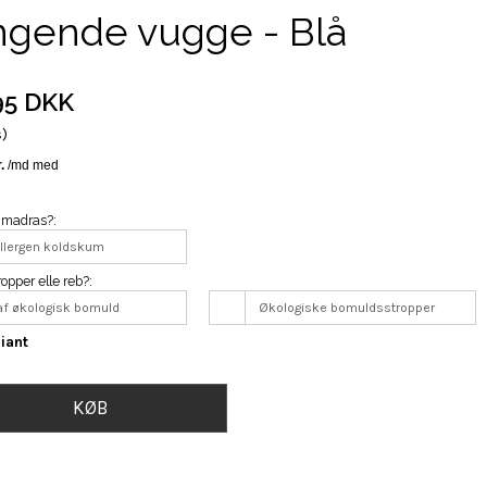
gende vugge - Blå
95 DKK
s)
 madras?:
allergen koldskum
opper elle reb?:
af økologisk bomuld
Økologiske bomuldsstropper
iant
KØB