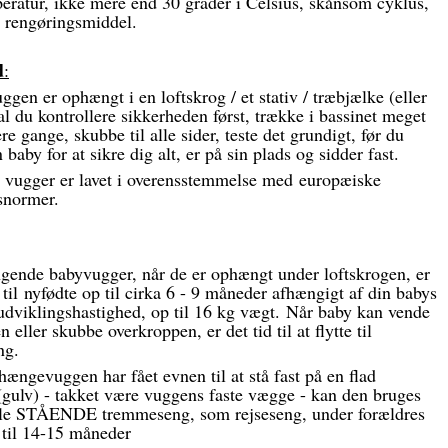
eratur, ikke mere end 30 grader i Celsius, skånsom cyklus,
 rengøringsmiddel.
d
:
uggen er ophængt i en loftskrog / et stativ / træbjælke (eller
al du kontrollere sikkerheden først, trække i bassinet meget
lere gange, skubbe til alle sider, teste det grundigt, før du
 baby for at sikre dig alt, er på sin plads og sidder fast.
s vugger er lavet i overensstemmelse med europæiske
snormer.
gende babyvugger, når de er ophængt under loftskrogen, er
til
nyfødte op til cirka 6 - 9 måneder afhængigt af din babys
udviklingshastighed, op til 16 kg vægt. Når baby kan vende
en eller skubbe overkroppen, er det tid til at flytte til
ng.
ngevuggen har fået evnen til at stå fast på en flad
(gulv) - takket være vuggens faste vægge - kan den bruges
lle STÅENDE tremmeseng, som rejseseng, under forældres
 til 14-15 måneder