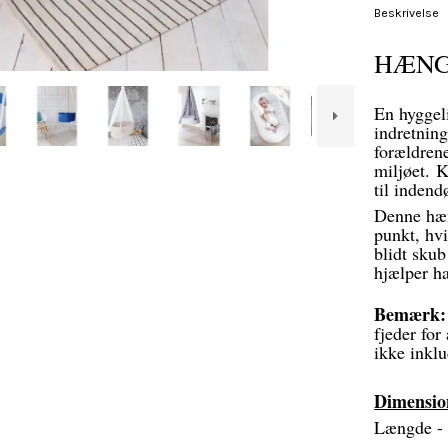
Beskrivelse
HÆNG
En hyggeli
indretning
forældrene
miljøet. K
til indend
Denne hæng
punkt, hvi
blidt skub
hjælper ha
Bemærk:
fjeder for
ikke inklu
Dimensio
Længde - 