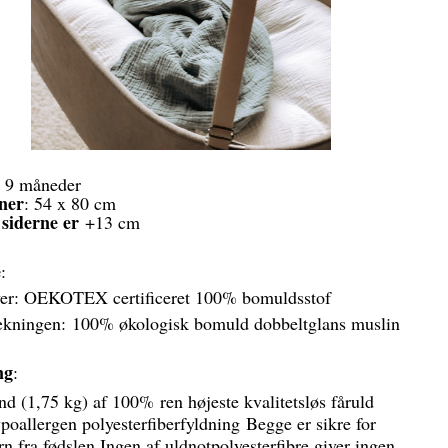
- 9 måneder
ner
: 54 x 80 cm
siderne er
+13 cm
e
:
ver: OEKOTEX certificeret 100% bomuldsstof
ækningen: 100% økologisk bomuld dobbeltglans muslin
ng
:
nd (1,75 kg) af 100% ren højeste kvalitetsløs fåruld
ypoallergen polyesterfiberfyldning Begge er sikre for
n fra fødslen.Ingen af uldnotpolyesterfibre giver ingen