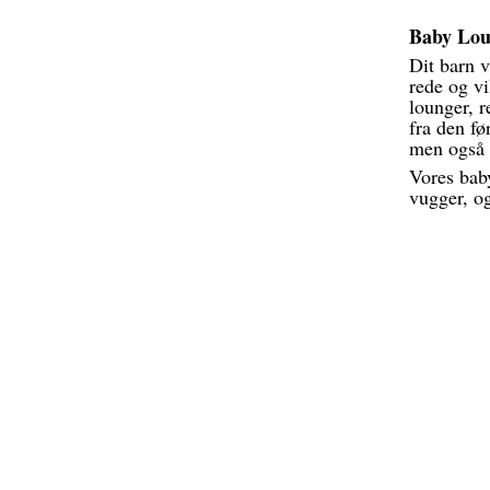
Baby Lou
Dit barn v
rede og vi
lounger, r
fra den fø
men også 
Vores baby
vugger, og