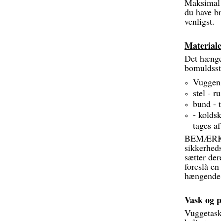
Maksimal l
du have br
venligst.
Material
Det hænge
bomuldsst
Vuggen 
stel - ru
bund - 
- kolds
tages a
BEMÆRK: l
sikkerhed
sætter der
foreslå en
hængende
Vask og p
Vuggetask