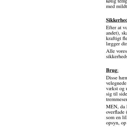
kølig temp
med mildt
Sikkerhe
Efter at v
andet), sk
kraftigt f
lægger din
Alle vore
sikkerhed
Brug
:
Disse hæn
velegnede 
vækst og 
sig til sid
tremmese
MEN, da hæ
overflade 
som en li
opsyn, op