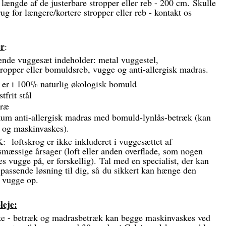
ængde af de justerbare stropper eller reb - 200 cm. Skulle
ug for længere/kortere stropper eller reb - kontakt os
er
:
nde vuggesæt indeholder: metal vuggestel,
ropper eller bomuldsreb, vugge og anti-allergisk madras.
er i 100% naturlig økologisk bomuld
stfrit stål
træ
kum anti-allergisk madras med bomuld-lynlås-betræk (kan
f og maskinvaskes).
oftskrog er ikke inkluderet i vuggesættet af
smæssige årsager (loft eller anden overflade, som nogen
es vugge på, er forskellig). Tal med en specialist, der kan
 passende løsning til dig, så du sikkert kan hænge den
 vugge op.
leje:
e - betræk og madrasbetræk kan begge maskinvaskes ved