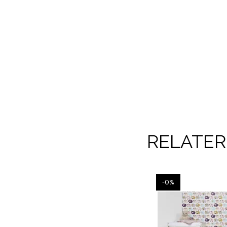
RELATE
-0%