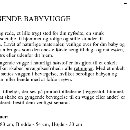
ENDE BABYVUGGE
g rede, et lille trygt sted for din nyfødte, en smuk
sdetalje til hjemmet og rolige og stille stunder til
. Lavet af naturlige materialer, venlige over for din baby og
an bruges som den eneste første seng til dag- og nattesøvn,
ørs eller udenfor dit hjem.
ende vugge i naturligt hørstof er fastgjort til et enkelt
lket skaber bevægelsesfrihed i alle
retninger
. Med et enkelt
 sættes vuggen i bevægelse, hvilket beroliger babyen og
m eller hende med at falde i søvn.
tilbehør, der ses på produktbillederne (hyggestol, himmel,
 at skabe en gyngende bevægelse til en vugge eller andet) er
deret, bestil dem venligst separat.
ner
:
83 cm, Bredde - 54 cm, Højde - 33 cm