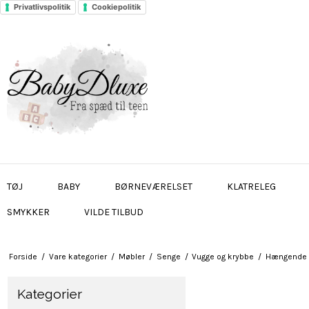
Privatlivspolitik
Cookiepolitik
TØJ
BABY
BØRNEVÆRELSET
KLATRELEG
SMYKKER
VILDE TILBUD
Forside
/
Vare kategorier
/
Møbler
/
Senge
/
Vugge og krybbe
/
Hængende v
Kategorier