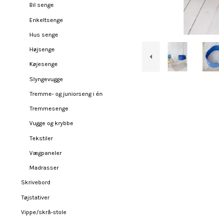
Bil senge
Enkeltsenge
Hus senge
Højsenge
Køjesenge
Slyngevugge
Tremme- og juniorseng i én
Tremmesenge
Vugge og krybbe
Tekstiler
Vægpaneler
Madrasser
Skrivebord
Tøjstativer
Vippe/skrå-stole