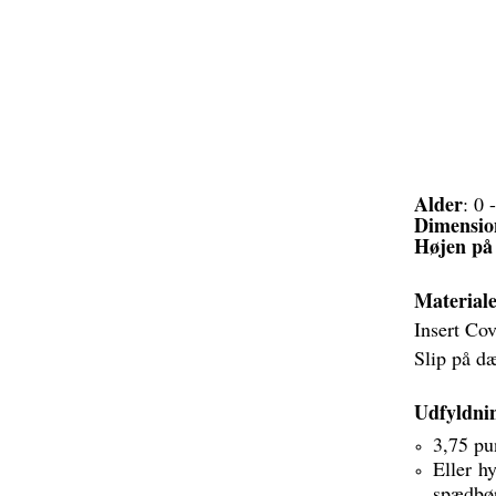
Alder
: 0 
Dimensio
Højen på 
Material
Insert Co
Slip på d
Udfyldni
3,75 pu
Eller h
spædbør