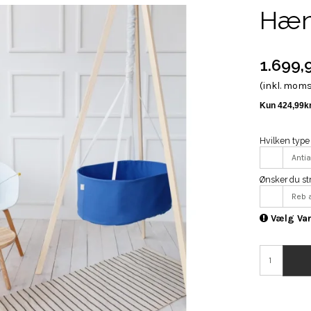
Hæn
1.699,
(inkl. mom
Hvilken type
Anti
Ønsker du str
Reb 
Vælg Var