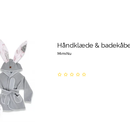
Håndklæde & badekåb
MimiNu