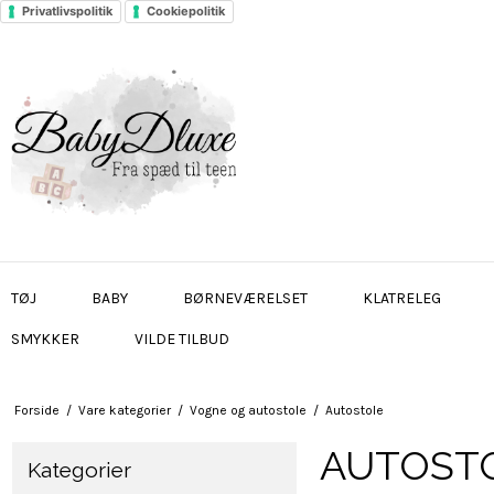
Privatlivspolitik
Cookiepolitik
TØJ
BABY
BØRNEVÆRELSET
KLATRELEG
SMYKKER
VILDE TILBUD
Forside
/
Vare kategorier
/
Vogne og autostole
/
Autostole
AUTOST
Kategorier