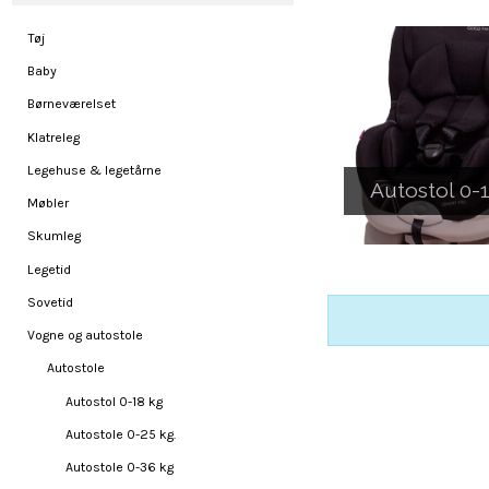
Tøj
Baby
Børneværelset
Klatreleg
Legehuse & legetårne
Autostol 0-
Møbler
Skumleg
Legetid
Sovetid
Vogne og autostole
Autostole
Autostol 0-18 kg
Autostole 0-25 kg.
Autostole 0-36 kg