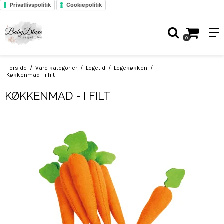
Privatlivspolitik
Cookiepolitik
0
Forside
/
Vare kategorier
/
Legetid
/
Legekøkken
/
Køkkenmad - i filt
KØKKENMAD - I FILT