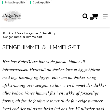
Privatlivspolitik
Cookiepolitik
0
Forside
/
Vare kategorier
/
Sovetid
/
Sengehimmel & himmelsæt
SENGEHIMMEL & HIMMELSÆT
Her hos BabyDluxe har vi de fineste himler til
børneværelset. Hvorvidt du ønsker lave et hyggehjørne
med leg, læsning og hygge, eller om du ønsker ro og
afskærmning over sengen, så har vi en himmel der dækker
alles behov. Vores himmel fås i en række af forskellige
farver, alt fra de jordnære toner til de farverige nuancer,
hvad end der vil passe bedst ind hos jer. Vi tilbyder også