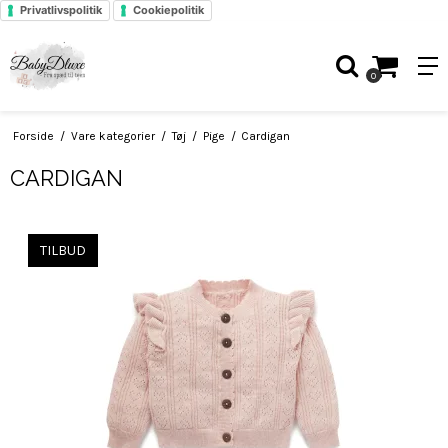
Privatlivspolitik
Cookiepolitik
0
Forside
/
Vare kategorier
/
Tøj
/
Pige
/
Cardigan
CARDIGAN
TILBUD