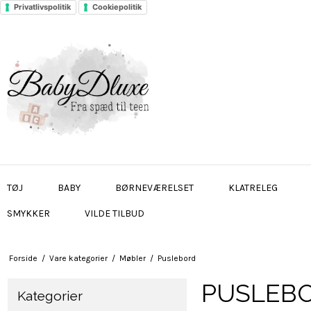
Privatlivspolitik
Cookiepolitik
TØJ
BABY
BØRNEVÆRELSET
KLATRELEG
SMYKKER
VILDE TILBUD
Forside
/
Vare kategorier
/
Møbler
/
Puslebord
PUSLEB
Kategorier