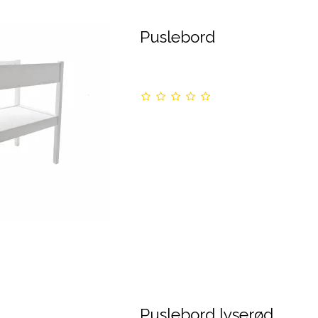
Puslebord
Puslebord lyserød