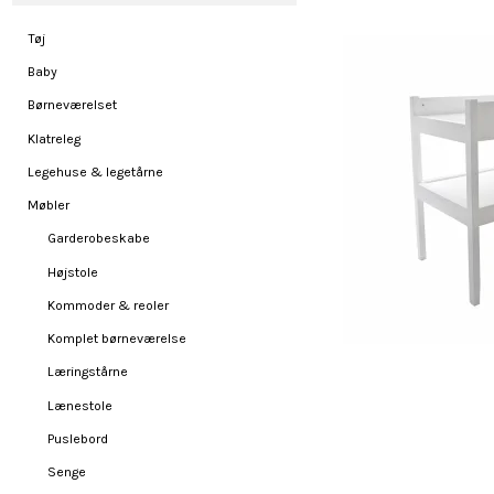
Tøj
Baby
Børneværelset
Klatreleg
Legehuse & legetårne
Møbler
Garderobeskabe
Højstole
Kommoder & reoler
Komplet børneværelse
Læringstårne
Lænestole
Puslebord
Senge