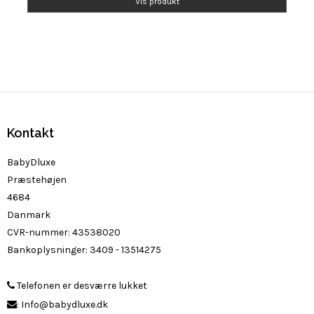
Vis produkt
Kontakt
BabyDluxe
Præstehøjen
4684
Danmark
CVR-nummer
:
43538020
Bankoplysninger
:
3409 - 13514275
Telefonen er desværre lukket
:
Info@babydluxe.dk