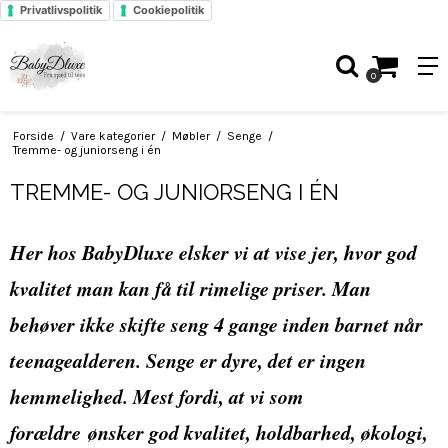
Privatlivspolitik
Cookiepolitik
0
Forside
/
Vare kategorier
/
Møbler
/
Senge
/
Tremme- og juniorseng i én
TREMME- OG JUNIORSENG I ÉN
Her hos BabyDluxe elsker vi at vise jer, hvor god
kvalitet man kan få til rimelige priser. Man
behøver ikke skifte seng 4 gange inden barnet når
teenagealderen. Senge er dyre, det er ingen
hemmelighed. Mest fordi, at vi som
forældre ønsker god kvalitet, holdbarhed, økologi,