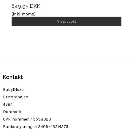
849,95 DKK
(inkl. moms)
Vis produkt
Kontakt
BabyDluxe
Præstehøjen
4684
Danmark
CVR-nummer
:
43538020
Bankoplysninger
:
3409 - 13514275