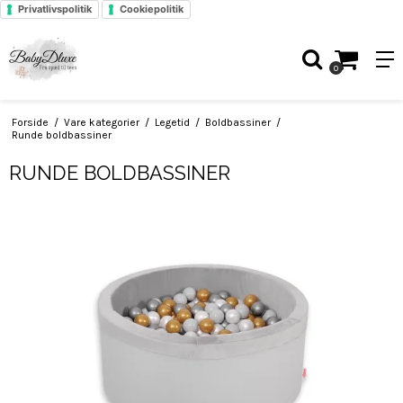
Privatlivspolitik
Cookiepolitik
0
Forside
/
Vare kategorier
/
Legetid
/
Boldbassiner
/
Runde boldbassiner
RUNDE BOLDBASSINER