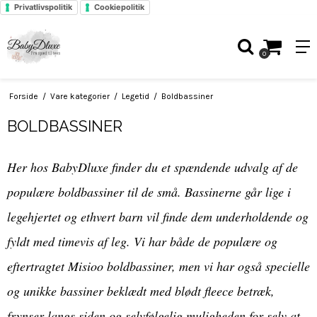
Privatlivspolitik
Cookiepolitik
0
Forside
/
Vare kategorier
/
Legetid
/
Boldbassiner
BOLDBASSINER
Her hos BabyDluxe finder du et spændende udvalg af de
populære boldbassiner til de små. Bassinerne går lige i
legehjertet og ethvert barn vil finde dem underholdende og
fyldt med timevis af leg. Vi har både de populære og
eftertragtet Misioo boldbassiner, men vi har også specielle
og unikke bassiner beklædt med blødt fleece betræk,
frynser langs siden og selvfølgelig muligheden for selv at