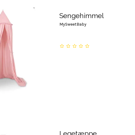
Sengehimmel
MySweetBaby
Legetæppe