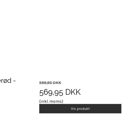
erød -
599,95 DKK
569,95 DKK
(inkl. moms)
Vis produkt