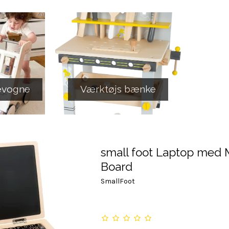
evogne
Værktøjs bænke
small foot Laptop med
Board
SmallFoot