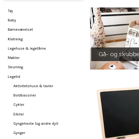
Tøj
Baby
Børneværelset
Klatreleg
Legehuse & legetårne
Gå- og skubb
Møbler
Skumleg
Legetid
Aktivitetshuse & tavler
Boldbassiner
Cykler
Elbiler
Gyngeheste (og andre dyr)
Gynger