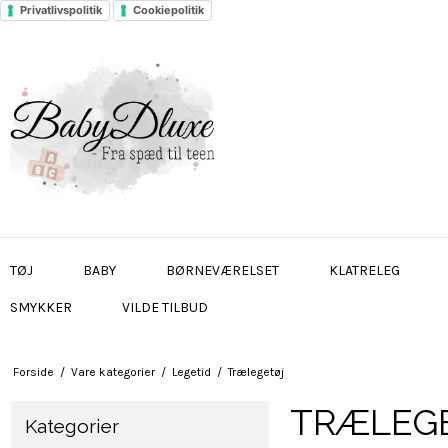
Privatlivspolitik
Cookiepolitik
TØJ
BABY
BØRNEVÆRELSET
KLATRELEG
SMYKKER
VILDE TILBUD
Forside
/
Vare kategorier
/
Legetid
/
Trælegetøj
TRÆLEG
Kategorier