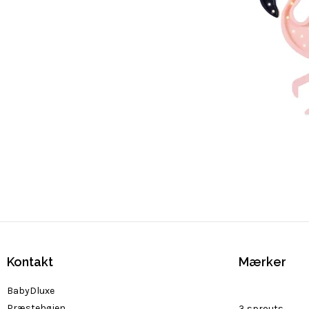
Kontakt
Mærker
BabyDluxe
Præstehøjen
3 sprouts