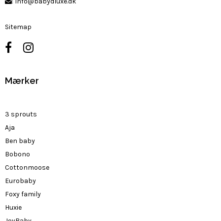
:
Info@babydluxe.dk
Sitemap
Mærker
3 sprouts
Aja
Ben baby
Bobono
Cottonmoose
Eurobaby
Foxy family
Huxie
JoyBaby