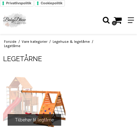
Privatlivspolitik
Cookiepolitik
0
Forside
/
Vare kategorier
/
Legehuse & legetårne
/
Legetårne
LEGETÅRNE
Tilbehør til legtårne