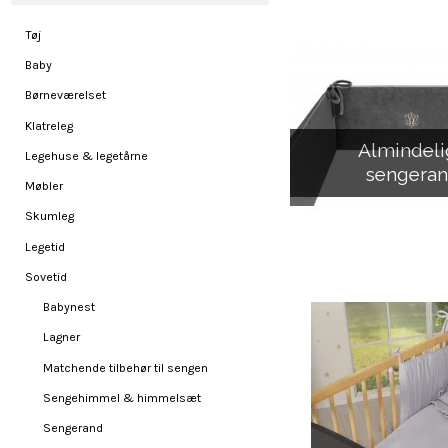
Tøj
Baby
Børneværelset
Klatreleg
Almindeli
Legehuse & legetårne
sengera
Møbler
Skumleg
Legetid
Sovetid
Babynest
Lagner
Matchende tilbehør til sengen
Sengehimmel & himmelsæt
Sengerand