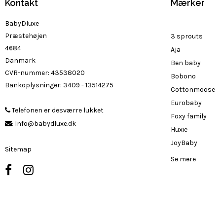
Kontakt
Mærker
BabyDluxe
Præstehøjen
3 sprouts
4684
Aja
Danmark
Ben baby
CVR-nummer
:
43538020
Bobono
Bankoplysninger
:
3409 - 13514275
Cottonmoose
Eurobaby
Telefonen er desværre lukket
Foxy family
:
Info@babydluxe.dk
Huxie
JoyBaby
Sitemap
Se mere