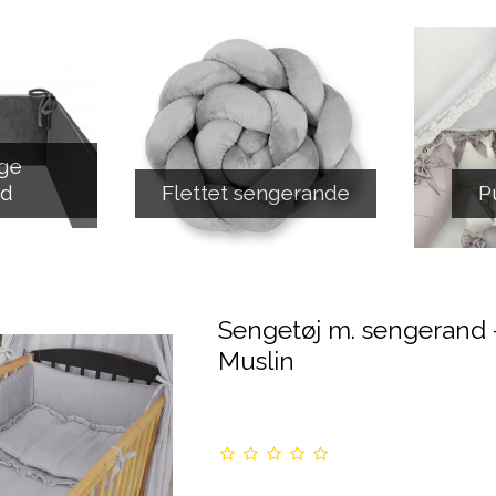
ge
nd
Flettet sengerande
P
Sengetøj m. sengerand 
Muslin