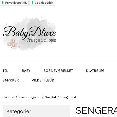
Privatlivspolitik
Cookiepolitik
TØJ
BABY
BØRNEVÆRELSET
KLATRELEG
SMYKKER
VILDE TILBUD
Forside
/
Vare kategorier
/
Sovetid
/
Sengerand
SENGER
Kategorier