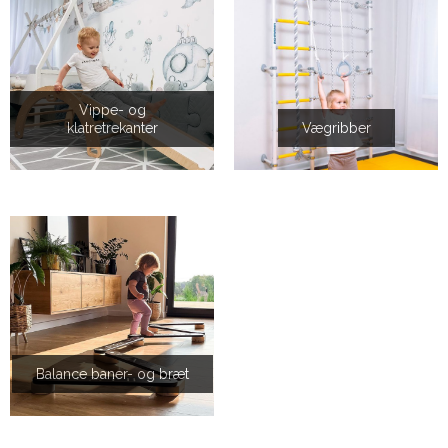
Vippe- og
klatretrekanter
Vægribber
Balance baner- og bræt