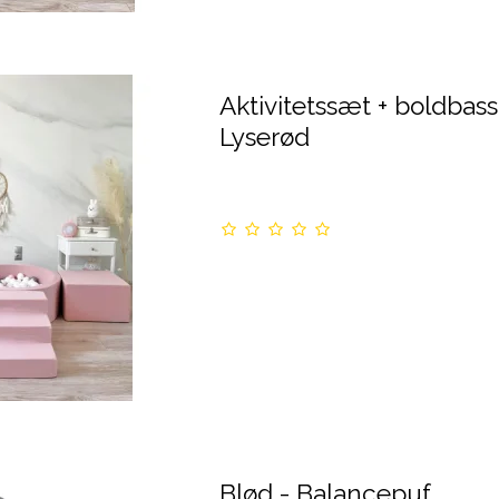
Aktivitetssæt + boldbass
Lyserød
Blød - Balancepuf