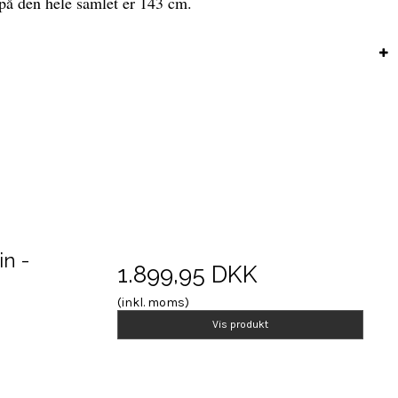
å den hele samlet er 143 cm.
in -
1.899,95 DKK
(inkl. moms)
Vis produkt