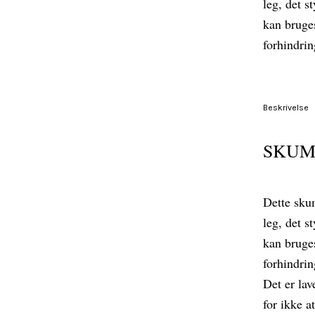
leg, det s
kan bruges
forhindrin
Beskrivelse
SKUM
Dette sku
leg, det s
kan bruges
forhindrin
Det er lav
for ikke 