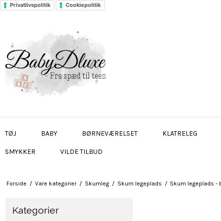
Privatlivspolitik
Cookiepolitik
TØJ
BABY
BØRNEVÆRELSET
KLATRELEG
SMYKKER
VILDE TILBUD
Forside
/
Vare kategorier
/
Skumleg
/
Skum legeplads
/
Skum legeplads - 
Kategorier