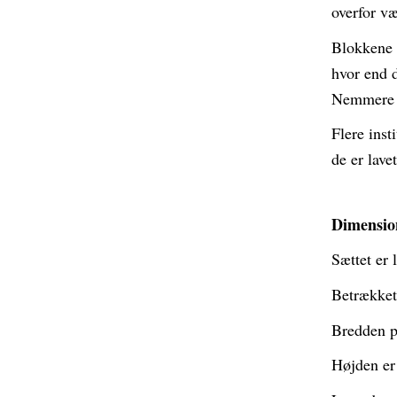
overfor væ
Blokkene e
hvor end d
Nemmere o
Flere inst
de er lave
Dimensio
Sættet er 
Betrækket
Bredden p
Højden er