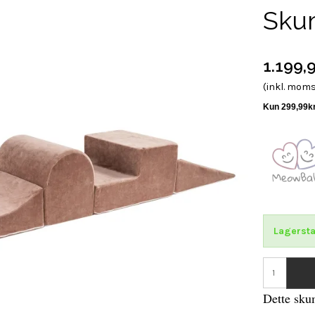
Skum
1.199,
(inkl. mom
Lagersta
Dette skum